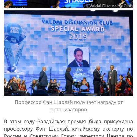
Профессор Фэн Шаолэй получает награду от
организаторов
В этом году Валдайская премия была присуждена
профессору Фэн Шаолэй, китайскому эксперту по
России и Советскому Союзу, директору Центра по