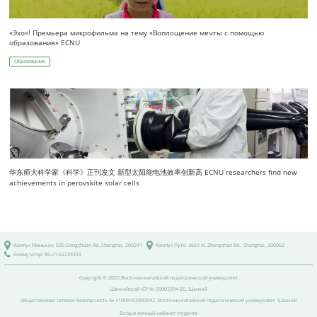
«Эхо»! Премьера микрофильма на тему «Воплощение мечты с помощью
образования» ECNU
Образование
华东师大科学家《科学》正刊发文 新型太阳能电池效率创新高 ECNU researchers find new
achievements in perovskite solar cells
Кампус Миньхан: 500 Dongchuan Rd.,Shanghai, 200241
Кампус Путо: 3663 N. Zhongshan Rd., Shanghai, 200062
Коммутатор: 86-21-62233333
Copyright © 2020 Восточно-китайский педагогический университет
Шанхайский
ICP № 05003394-26
, Шанхай
Общественная сетевая безопасность
№ 31009102000042
, Восточно-китайский педагогический университет, Шанхай
Вход в личный кабинет студента