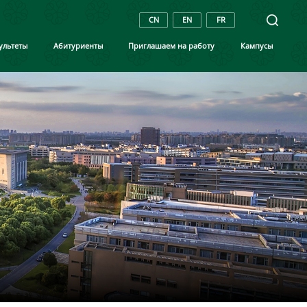
CN
EN
FR
ультеты
Aбитуриенты
Приглашаем на работу
Кампусы