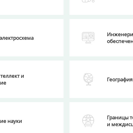
Инженери
электросхема
обеспече
теллект и
География
ние
Границы т
ие науки
и междис