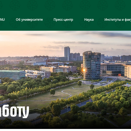
CNU
Об университете
Пресс-центр
Наука
Институты и фак
боту