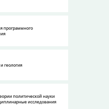
я программного
ния
 и геология
еории политической науки
циплинарные исследования