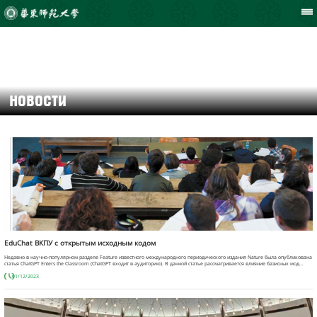
новости
EduChat ВКПУ с открытым исходным кодом
Недавно в научно-популярном разделе Feature известного международного периодического издания Nature была опубликована
статья ChatGPT Enters the Classroom (ChatGPT входит в аудиторию). В данной статье рассматривается влияние базисных мод...
01/12/2023