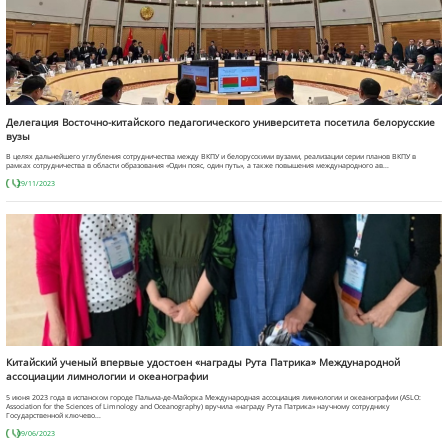
Делегация Восточно-китайского педагогического университета посетила белорусские
вузы
В целях дальнейшего углубления сотрудничества между ВКПУ и белорусскими вузами, реализации серии планов ВКПУ в
рамках сотрудничества в области образования «Один пояс, один путь», а также повышения международного ав...
29/11/2023
Китайский ученый впервые удостоен «награды Рута Патрика» Международной
ассоциации лимнологии и океанографии
5 июня 2023 года в испанском городе Пальма-де-Майорка Международная ассоциация лимнологии и океанографии (ASLO:
Association for the Sciences of Limnology and Oceanography) вручила «награду Рута Патрика» научному сотруднику
Государственной ключево...
09/06/2023