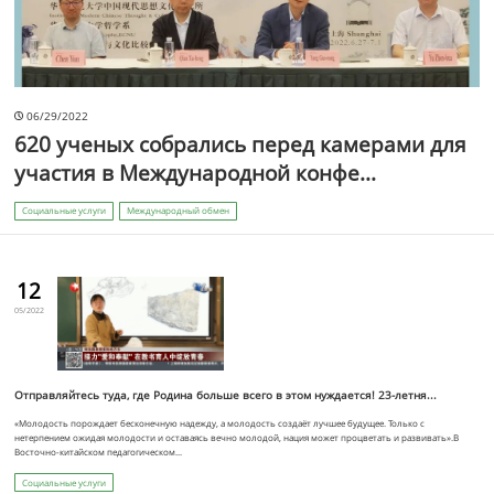
06/29/2022
620 ученых собрались перед камерами для
участия в Международной конфе...
Социальные услуги
Международный обмен
12
05/2022
Отправляйтесь туда, где Родина больше всего в этом нуждается! 23-летня...
«Молодость порождает бесконечную надежду, а молодость создаёт лучшее будущее. Только с
нетерпением ожидая молодости и оставаясь вечно молодой, нация может процветать и развивать».В
Восточно-китайском педагогическом...
Социальные услуги