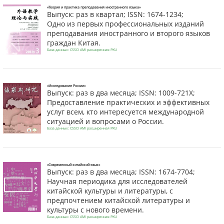
«Теория и практика преподавания иностранного языка»
Выпуск: раз в квартал; ISSN: 1674-1234;
Одно из первых профессиональных изданий
преподавания иностранного и второго языков
граждан Китая.
База данных: CSSCI AMI расширенная PKU
«Исследование России»
Выпуск: раз в два месяца; ISSN: 1009-721Х;
Предоставление практических и эффективных
услуг всем, кто интересуется международной
ситуацией и вопросами о России.
База данных: CSSCI AMI расширенная PKU
«Современный китайский язык»
Выпуск: раз в два месяца; ISSN: 1674-7704;
Научная периодика для исследователей
китайской культуры и литературы, с
предпочтением китайской литературы и
культуры с нового времени.
База данных: CSSCI AMI расширенная PKU