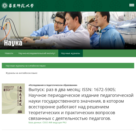
Наука
Новости
Научно-исследовательский институт
Научные журналы
Научные журналы на китайском языке
Журналы на английском языке
«Исследования в педагогическом образовании»
Выпуск: раз в два месяц; ISSN: 1672-5905;
Научное периодическое издание педагогической
науки государственного значения, в котором
всесторонне работают над решением
теоретических и практических вопросов
связанных с деятельностью педагогов.
База данных: CSSCI AMI ведущая PKU