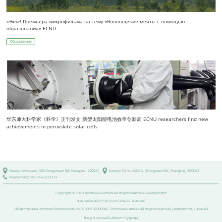
«Эхо»! Премьера микрофильма на тему «Воплощение мечты с помощью
образования» ECNU
Образование
华东师大科学家《科学》正刊发文 新型太阳能电池效率创新高 ECNU researchers find new
achievements in perovskite solar cells
Кампус Миньхан: 500 Dongchuan Rd.,Shanghai, 200241
Кампус Путо: 3663 N. Zhongshan Rd., Shanghai, 200062
Коммутатор: 86-21-62233333
Copyright © 2020 Восточно-китайский педагогический университет
Шанхайский
ICP № 05003394-26
, Шанхай
Общественная сетевая безопасность
№ 31009102000042
, Восточно-китайский педагогический университет, Шанхай
Вход в личный кабинет студента