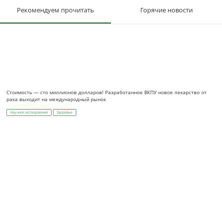
Рекомендуем прочитать
Горячие новости
Стоимость — сто миллионов долларов! Разработанное ВКПУ новое лекарство от
рака выходит на международный рынок
Научное исследование
Здоровье
Стоимость — сто миллионов долларов! Разработанное ВКПУ новое лекарство от
рака выходит на международный рынок
Здоровье
Научное исследование