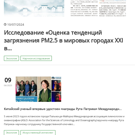
10/07/2024
Исследование «Оценка тенденций
загрязнения PM2.5 в мировых городах XXI
в...
Экология
Научное исследование
09
06/2023
Китайский ученый впервые удостоен «награды Рута Патрика» Международн...
5 июня 2023 года в испанском городе Пальма-де-Майорка Международная ассоциация лимнологии и
океанографии (ASLO: Association for the Sciences of Limnology and Oceanography) вручила «награду Рута
Патрика» научному сотруднику Государственной ключево...
Экология
Искусственный интеллект