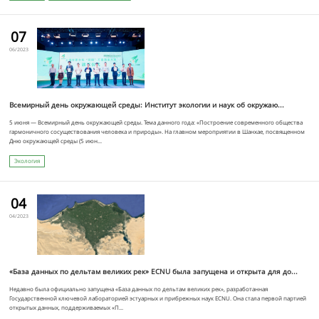
07
06/2023
Всемирный день окружающей среды: Институт экологии и наук об окружаю...
5 июня — Всемирный день окружающей среды. Тема данного года: «Построение современного общества
гармоничного сосуществования человека и природы». На главном мероприятии в Шанхае, посвященном
Дню окружающей среды (5 июн...
Экология
04
04/2023
«База данных по дельтам великих рек» ECNU была запущена и открыта для до...
Недавно была официально запущена «База данных по дельтам великих рек», разработанная
Государственной ключевой лабораторией эстуарных и прибрежных наук ECNU. Она стала первой партией
открытых данных, поддерживаемых «П...